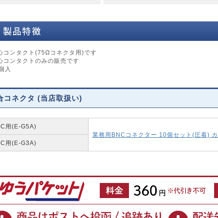
心コンタクト(75Ωコネクタ用)です
心コンタクトのみの販売です
0個入
合コネクタ (当店取扱い)
5C用(E-G5A)
業務用BNCコネクター 10個セット(圧着) カ
3C用(E-G3A)