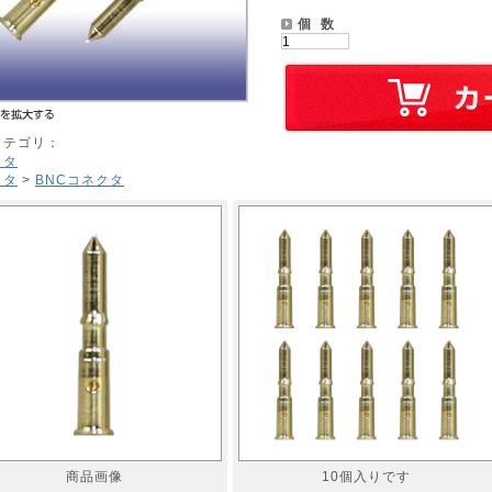
個 数
カテゴリ：
クタ
クタ
>
BNCコネクタ
商品画像
10個入りです