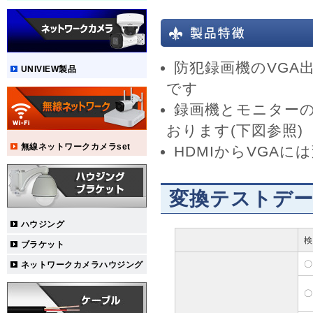
防犯録画機のVGA
UNIVIEW製品
です
録画機とモニター
おります(下図参照)
無線ネットワークカメラset
HDMIからVGA
変換テストデ
ハウジング
検
ブラケット
〇
ネットワークカメラハウジング
〇