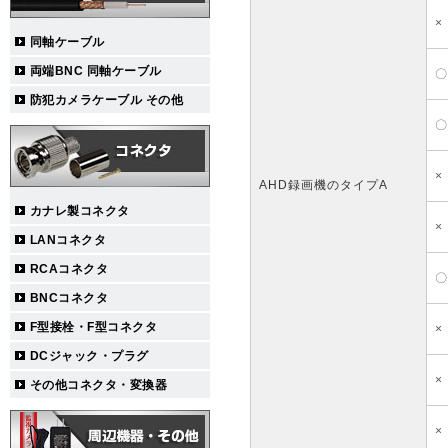
×
同軸ケーブル
両端BNC 同軸ケーブル
〇
防犯カメラケーブル その他
〇
×
AHD録画機のタイプA
カナレ製コネクタ
×
LANコネクタ
RCAコネクタ
〇
BNCコネクタ
F型接栓・F型コネクタ
×
DCジャック・プラグ
×
その他コネクタ・変換器
×