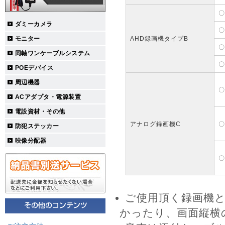
〇
ダミーカメラ
〇
モニター
AHD録画機タイプB
〇
同軸ワンケーブルシステム
〇
POEデバイス
周辺機器
〇
ACアダプタ・電源装置
電設資材・その他
アナログ録画機C
〇
防犯ステッカー
映像分配器
〇
ご使用頂く録画機
かったり、画面縦横