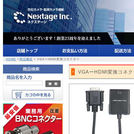
HOME
>
周辺機器
> VGAーHDMI変換コネクター
VGAーHDMI変換コネ