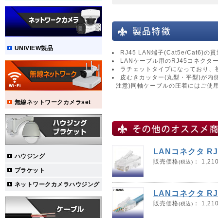
UNIVIEW製品
RJ45 LAN端子(Cat5e/Ca
LANケーブル用のRJ45コネクター(
ラチェットタイプになっており、
皮むきカッター(丸型・平型)が内
注意)同軸ケーブルの圧着にはご使
無線ネットワークカメラset
LANコネクタ RJ
ハウジング
販売価格
：
1,21
(税込)
ブラケット
ネットワークカメラハウジング
LANコネクタ RJ
販売価格
：
1,21
(税込)