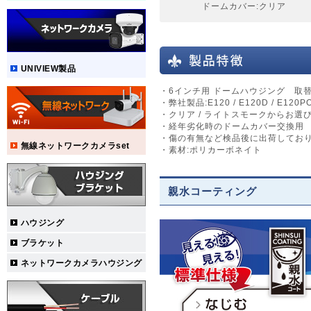
ドームカバー:クリア
UNIVIEW製品
・6インチ用 ドームハウジング 取
・弊社製品:E120 / E120D / E120P
・クリア / ライトスモークからお選
・経年劣化時のドームカバー交換用
・傷の有無など検品後に出荷してお
無線ネットワークカメラset
・素材:ポリカーボネイト
親水コーティング
ハウジング
ブラケット
ネットワークカメラハウジング