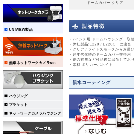
ドームカバー:クリア
UNIVIEW製品
・7インチ用 ドームハウジング 取
・弊社製品:E220 / E220C に適合
・クリア / ライトスモークからお選
・経年劣化時のドームカバー交換用
・傷の有無など検品後に出荷してお
無線ネットワークカメラset
・素材:ポリカーボネイト
親水コーティング
ハウジング
ブラケット
ネットワークカメラハウジング