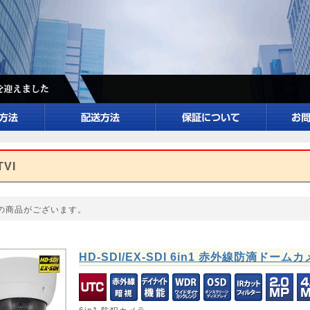
TVI
の商品がございます。
HD-SDI/EX-SDI 6in1 赤外線防滴ドーム