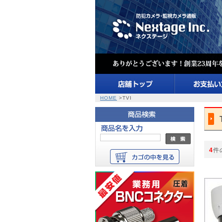
HOME
>TVI
4
件