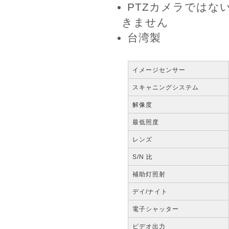
PTZカメラではな
きません
台湾製
イメージセンサー
スキャニングシステム
解像度
最低照度
レンズ
S/N 比
補助灯照射
デイ/ナイト
電子シャッター
ビデオ出力