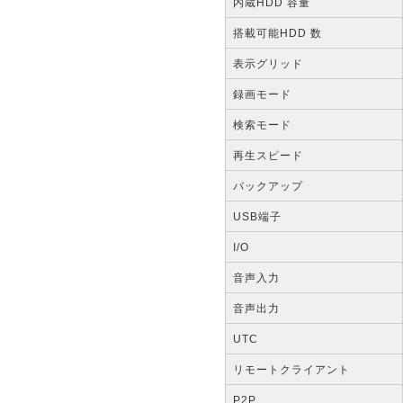
内蔵HDD 容量
搭載可能HDD 数
表示グリッド
録画モード
検索モード
再生スピード
バックアップ
USB端子
I/O
音声入力
音声出力
UTC
リモートクライアント
P2P