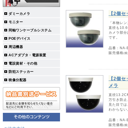
【2個セ
ダミーカメラ
モニター
「本物レン
直径も10
同軸ワンケーブルシステム
カメラ部分
です。
POEデバイス
周辺機器
品番：NA-E
販売価格
(税
ACアダプタ・電源装置
電設資材・その他
防犯ステッカー
【2個セ
映像分配器
メラ
直径13.
万引き防止
見た目では
わからない
品番：NA-E
販売価格
(税