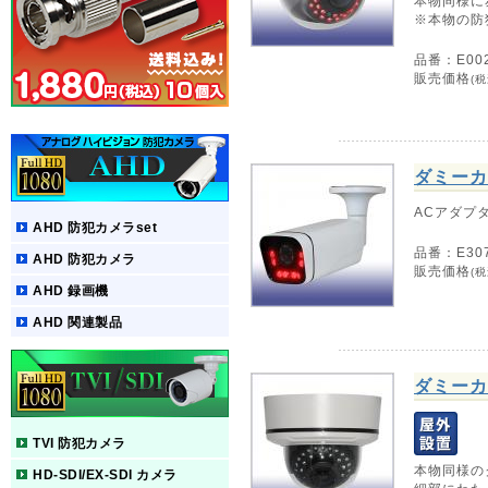
本物同様に
※本物の防
品番：E00
販売価格
(税
ダミーカ
ACアダプ
AHD 防犯カメラset
品番：E30
AHD 防犯カメラ
販売価格
(税
AHD 録画機
AHD 関連製品
ダミーカ
TVI 防犯カメラ
本物同様の
HD-SDI/EX-SDI カメラ