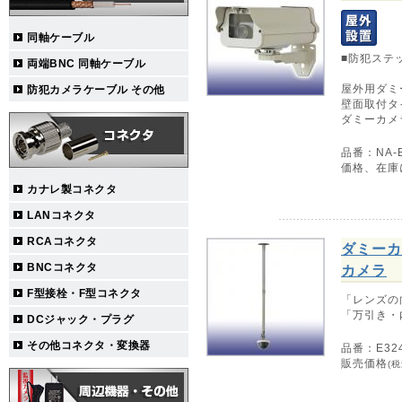
同軸ケーブル
■防犯ステ
両端BNC 同軸ケーブル
屋外用ダミ
防犯カメラケーブル その他
壁面取付タ
ダミーカメ
品番：NA-E
価格、在庫
カナレ製コネクタ
LANコネクタ
RCAコネクタ
ダミーカ
BNCコネクタ
カメラ
F型接栓・F型コネクタ
「レンズの
「万引き・
DCジャック・プラグ
その他コネクタ・変換器
品番：E324
販売価格
(税