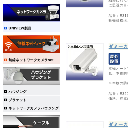
細部にわた
に監視の目
品番：E31
販売価格
(税
UNIVIEW製品
ダミーカ
無線ネットワークカメラset
本物オート
見、本物防
※本物の防
ハウジング
品番：E321
価格、在庫
ブラケット
ネットワークカメラハウジング
ダミーカ