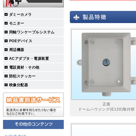
ダミーカメラ
モニター
同軸ワンケーブルシステム
POEデバイス
周辺機器
ACアダプタ・電源装置
電設資材・その他
防犯ステッカー
映像分配器
正面
ドームハウジング(E120)取付部