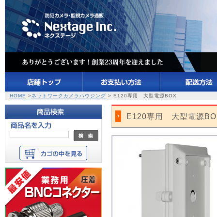
HOME
>
ネットワークカメラハウジング
> E120専用 大型電源BOX
E120専用 大型電源BO