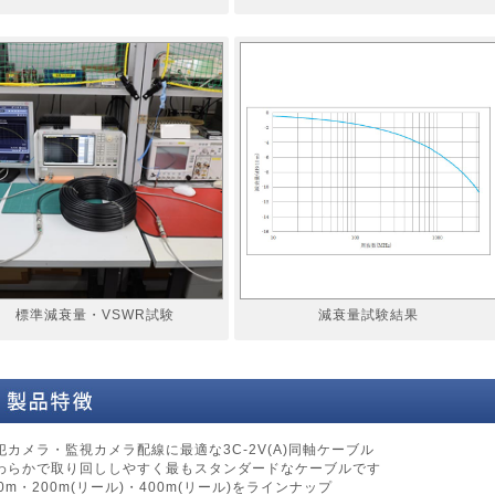
標準減衰量・VSWR試験
減衰量試験結果
犯カメラ・監視カメラ配線に最適な3C-2V(A)同軸ケーブル
わらかで取り回ししやすく最もスタンダードなケーブルです
00m・200m(リール)・400m(リール)をラインナップ