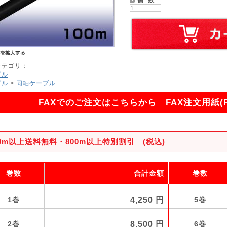
カテゴリ：
ブル
ブル
>
同軸ケーブル
FAXでのご注文はこちらから
FAX注文用紙(
00m以上送料無料・800m以上特別割引 (税込)
巻数
合計金額
巻数
1巻
4,250
5巻
2巻
8,500
6巻