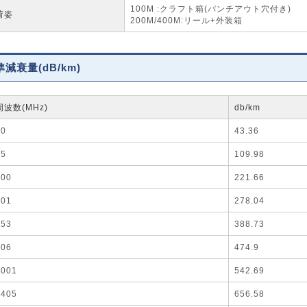
100M :クラフト箱(パンチアウト穴付き)
荷姿
200M/400M:リール+外装箱
減衰量(dB/km)
周波数(MHz)
db/km
10
43.36
55
109.98
200
221.66
301
278.04
553
388.73
806
474.9
1001
542.69
1405
656.58