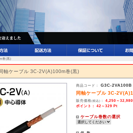
m巻(黒)
同軸ケーブル 3C-2V(A)100m巻(黒)
G3C-2VA100B
商品コード：
同軸ケーブル 3C-2V(A)1
販売価格
：
4,250～32,980
(税込)
ポイント：
42～329
Pt
ケーブル巻数の選択
個 数