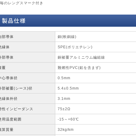
m毎のレングスマーク付き
内部導体
銅(軟銅線)
絶縁体
SPE(ポリエチレン)
外部導体
銅被覆アルミニウム編組線
被覆
難燃性PVC(鉛を含まず)
中心導体径
0.5mm
外部被覆(シース)径
5.4±0.5mm
絶縁体外径
3.1mm
特性インピーダンス
75±2Ω
使用温度範囲
-15～+60℃
概算質量
32kg/km