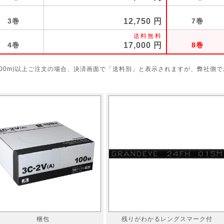
3巻
12,750
7巻
4巻
17,000
8巻
(400m)以上ご注⽂の場合、決済画⾯で「送料別」と表⽰されますが、弊社側
梱包
残りがわかるレングスマーク付