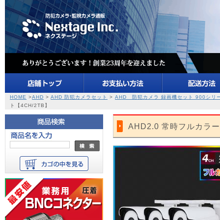
HOME
>
AHD
>
AHD 防犯カメラセット
>
AHD 防犯カメラ 録画機セット 900シリ
ト【4CH/2TB】
AHD2.0 常時フルカラ