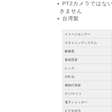
PTZカメラではな
きません
台湾製
イメージセンサー
スキャニングシステム
解像度
最低照度
レンズ
S/N 比
補助灯照射
デイ/ナイト
電子シャッター
ビデオ出力