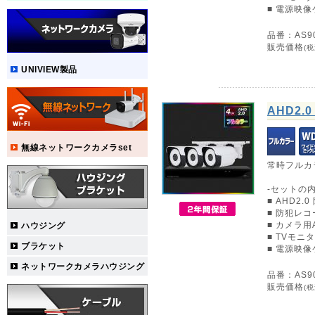
■ 電源映像
品番：AS90
販売価格
(税
UNIVIEW製品
AHD2
無線ネットワークカメラset
常時フルカ
-セットの内
■ AHD2.
■ 防犯レコー
■ カメラ
ハウジング
■ TVモニ
ブラケット
■ 電源映像
ネットワークカメラハウジング
品番：AS90
販売価格
(税