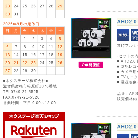
23
24
25
26
27
28
29
30
31
AHD2
2026年9月の定休日
日
月
火
水
木
金
土
1
2
3
4
5
常時フルカ
6
7
8
9
10
11
12
13
14
15
16
17
18
19
-セットの内
■ AHD2.
20
21
22
23
24
25
26
■ 防犯レコー
27
28
29
30
■ カメラ
■ TVモニ
■ネクステージ株式会社■
■ 電源映像
滋賀県彦根市松原町1876番地
TEL0749-21-5525
品番：AP90
FAX.0749-21-5526
販売価格
(税
営業時間：平日 9:00～18:00
AHD2