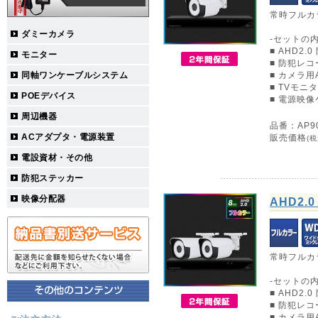
常時フルカ
ダミーカメラ
-セットの内
■ AHD2.
モニター
■ 防犯レコー
同軸ワンケーブルシステム
■ カメラ
■ TVモニ
POEデバイス
■ 電源映像
周辺機器
品番：AP90
ACアダプタ・電源装置
販売価格
(税
電設資材・その他
防犯ステッカー
映像分配器
AHD2
常時フルカ
-セットの内
■ AHD2.
■ 防犯レコー
■ カメラ