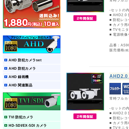
常時フルカ
-セットの内
■ AHD2.
■ 防犯レコー
■ カメラ
■ TVモニ
■ 電源映像
品番：AS90
販売価格
(税
AHD 防犯カメラset
AHD 防犯カメラ
AHD2
AHD 録画機
AHD 関連製品
常時フルカ
-セットの内
■ AHD2.
TVI 防犯カメラ
■ 防犯レコー
■ カメラ
HD-SDI/EX-SDI カメラ
■ TVモニ