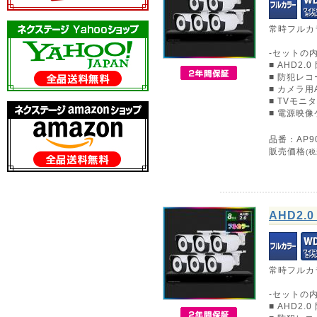
常時フルカ
-セットの内
■ AHD2.
■ 防犯レコー
■ カメラ
■ TVモニ
■ 電源映像
品番：AP90
販売価格
(税
AHD2
常時フルカ
-セットの内
■ AHD2.