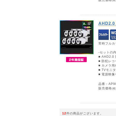
(税
AHD2
常時フルカ
-セットの内
■ AHD2.
■ 防犯レコー
■ カメラ
■ TVモニ
■ 電源映像
品番：AP90
販売価格
(税
12
件の商品がございます。