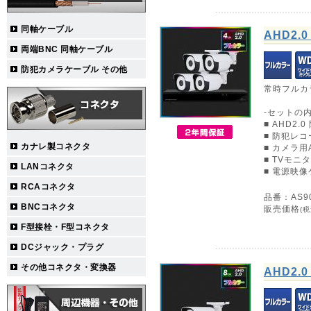
同軸ケーブル
AHD2
両端BNC 同軸ケーブル
防犯カメラケーブル その他
常時フルカ
-セットの内
■ AHD2.
■ 防犯レコー
カナレ製コネクタ
■ カメラ
■ TVモニ
LANコネクタ
■ 電源映像
RCAコネクタ
品番：AS90
BNCコネクタ
販売価格
(税
F型接栓・F型コネクタ
DCジャック・プラグ
その他コネクタ・変換器
AHD2