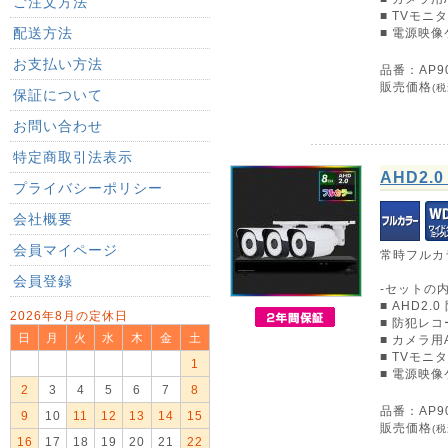
ご注文方法
■ TVモニ
配送方法
■ 電源映像
お支払い方法
品番：AP90
販売価格
(税
保証について
お問い合わせ
特定商取引法表示
AHD2
プライバシーポリシー
会社概要
会員マイページ
常時フルカ
会員登録
-セットの内
■ AHD2.
2026年8月の定休日
■ 防犯レコー
日
月
火
水
木
金
土
■ カメラ
■ TVモニ
1
■ 電源映像
2
3
4
5
6
7
8
品番：AP90
9
10
11
12
13
14
15
販売価格
(税
16
17
18
19
20
21
22