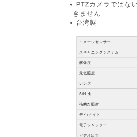
PTZカメラではな
きません
台湾製
イメージセンサー
スキャニングシステム
解像度
最低照度
レンズ
S/N 比
補助灯照射
デイ/ナイト
電子シャッター
ビデオ出力