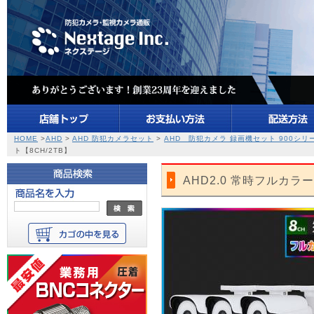
HOME
>
AHD
>
AHD 防犯カメラセット
>
AHD 防犯カメラ 録画機セット 900シリ
ト【8CH/2TB】
AHD2.0 常時フルカラ