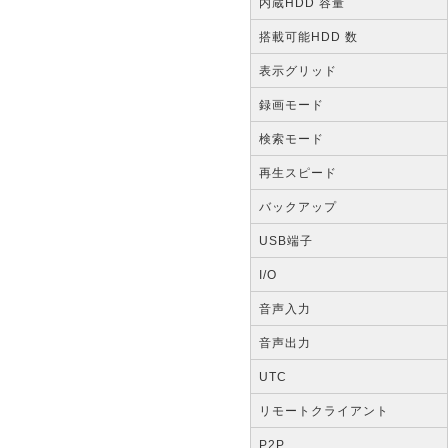
内蔵HDD 容量
搭載可能HDD 数
表示グリッド
録画モード
検索モード
再生スピード
バックアップ
USB端子
I/O
音声入力
音声出力
UTC
リモートクライアント
P2P