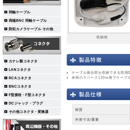
同軸ケーブル
両端BNC 同軸ケーブル
防犯カメラケーブル その他
収納例
カナレ製コネクタ
LANコネクタ
ケーブル接合部を収納できる防滴
余裕のスペース130㎜角でケーブ
RCAコネクタ
BNCコネクタ
F型接栓・F型コネクタ
DCジャック・プラグ
材質
その他コネクタ・変換器
外形寸法/重量