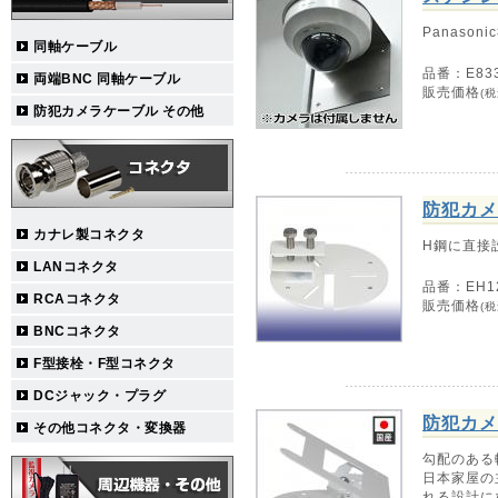
Panasoni
同軸ケーブル
品番：E83
両端BNC 同軸ケーブル
販売価格
(税
防犯カメラケーブル その他
防犯カメ
カナレ製コネクタ
H鋼に直接
LANコネクタ
品番：EH1
RCAコネクタ
販売価格
(税
BNCコネクタ
F型接栓・F型コネクタ
DCジャック・プラグ
防犯カメ
その他コネクタ・変換器
勾配のある
日本家屋の
れる設計に