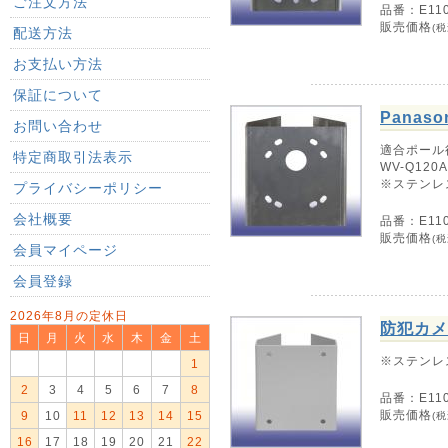
ご注文方法
品番：E110
販売価格
(税
配送方法
お支払い方法
保証について
Panas
お問い合わせ
適合ポール径
特定商取引法表示
WV-Q120
※ステンレ
プライバシーポリシー
会社概要
品番：E110
販売価格
(税
会員マイページ
会員登録
2026年8月の定休日
防犯カメ
日
月
火
水
木
金
土
※ステンレ
1
2
3
4
5
6
7
8
品番：E110
販売価格
9
10
11
12
13
14
15
(税
16
17
18
19
20
21
22