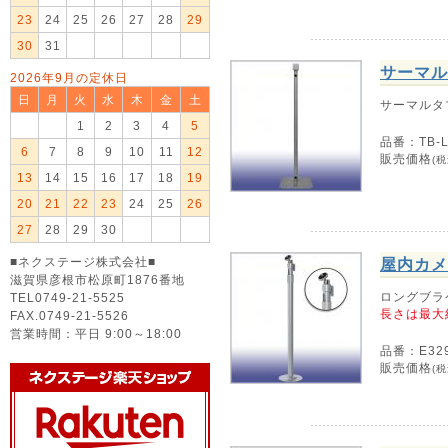
23
24
25
26
27
28
29
30
31
サーマル
2026年9月の定休日
日
月
火
水
木
金
土
サーマルタ
1
2
3
4
5
品番：TB-
6
7
8
9
10
11
12
販売価格
(税
13
14
15
16
17
18
19
20
21
22
23
24
25
26
27
28
29
30
■ネクステージ株式会社■
屋内カメ
滋賀県彦根市松原町1876番地
ロングブラ
TEL0749-21-5525
長さは最大約
FAX.0749-21-5526
営業時間：平日 9:00～18:00
品番：E32
販売価格
(税