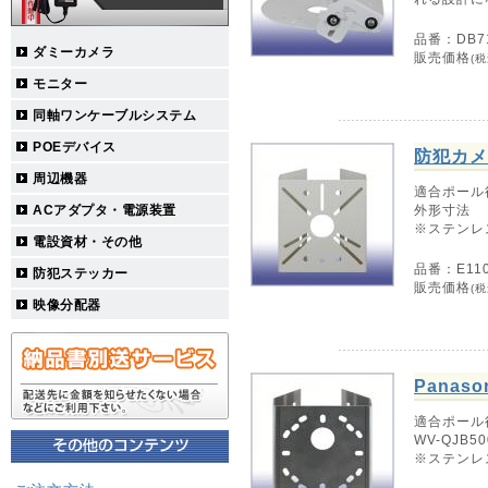
品番：DB7
ダミーカメラ
販売価格
(税
モニター
同軸ワンケーブルシステム
POEデバイス
防犯カメ
周辺機器
適合ポール径
ACアダプタ・電源装置
外形寸法 :11
※ステンレ
電設資材・その他
品番：E110
防犯ステッカー
販売価格
(税
映像分配器
Panas
適合ポール径
WV-QJB5
※ステンレ