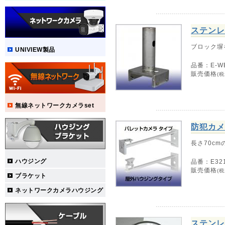
ステンレ
ブロック塀
UNIVIEW製品
品番：E-W
販売価格
(税
無線ネットワークカメラset
防犯カメ
長さ70c
ハウジング
品番：E32
販売価格
(税
ブラケット
ネットワークカメラハウジング
ステンレ